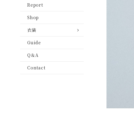
ムービー
挙式・披露宴
Report
装
ファミリー・キッ
ムービー
（外部ページ
Shop
七五三
ファミリー・キッ
白無垢＆黒紋服
衣装
お宮参り
七五三
七五三衣装
Guide
新生児
お宮参り
Q＆A
マタニティ
新生児
Contact
新成人
マタニティ
新成人