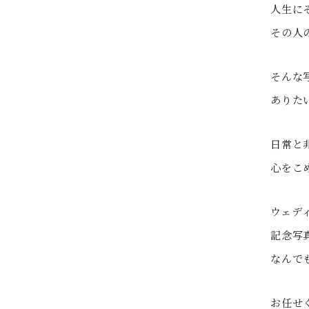
人生に
その人
そんな
ありた
日常と
心をこ
ウェデ
記念写
なんで
お任せ