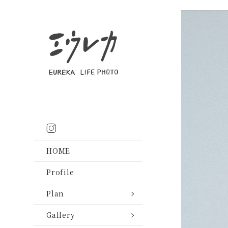
Plan
Photo
レ
HOME
Gallery
ン
前撮り・フォトウェ
Profile
タ
和装前撮り
前撮り・フォトウェ
Plan
ル
挙式・披露宴
和装前撮り
Gallery
衣