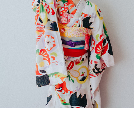
ズ
に飛びます）
ズ