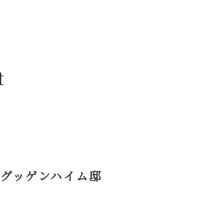
t
 旧グッゲンハイム邸