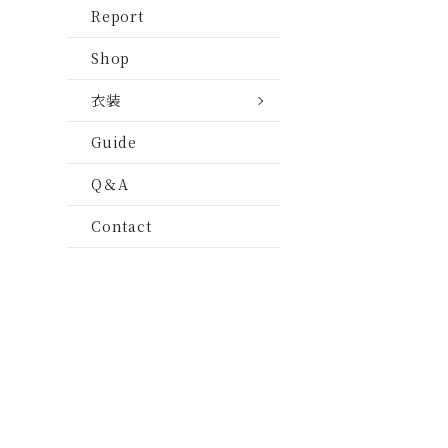
ムービー
挙式・披露宴
Report
装
ファミリー・キッ
ムービー
（外部ページ
Shop
七五三
ファミリー・キッ
白無垢＆黒紋服
衣装
お宮参り
七五三
七五三衣装
Guide
新生児
お宮参り
Q＆A
マタニティ
新生児
Contact
新成人
マタニティ
新成人