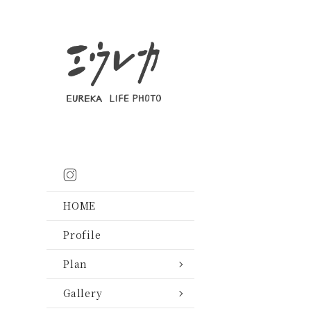
Plan
Photo
レ
HOME
Gallery
ン
前撮り・フォトウェ
Profile
タ
和装前撮り
前撮り・フォトウェ
Plan
ル
挙式・披露宴
和装前撮り
Gallery
衣